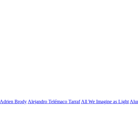
Adrien Brody
Alejandro Telémaco Tarraf
All We Imagine as Light
Alu