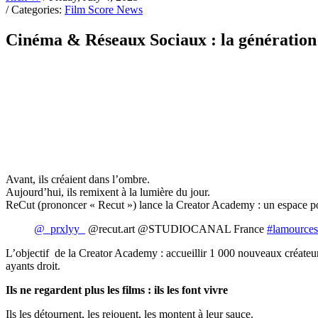
/ Categories:
Film Score News
Cinéma & Réseaux Sociaux : la génération
Avant, ils créaient dans l’ombre.
Aujourd’hui, ils remixent à la lumière du jour.
ReCut (prononcer « Recut ») lance la Creator Academy : un espace pour 
@_prxlyy_
@recut.art @STUDIOCANAL France
#lamources
L’objectif de la Creator Academy : accueillir 1 000 nouveaux créateurs
ayants droit.
Ils ne regardent plus les films : ils les font vivre
Ils les détournent, les rejouent, les montent à leur sauce.