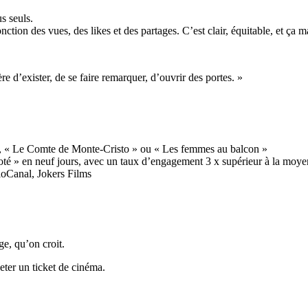
s seuls.
ction des vues, des likes et des partages. C’est clair, équitable, et ça m
 d’exister, de se faire remarquer, d’ouvrir des portes. »
», « Le Comte de Monte-Cristo » ou « Les femmes au balcon »
rcoté » en neuf jours, avec un taux d’engagement 3 x supérieur à la moy
ioCanal, Jokers Films
ge, qu’on croit.
eter un ticket de cinéma.