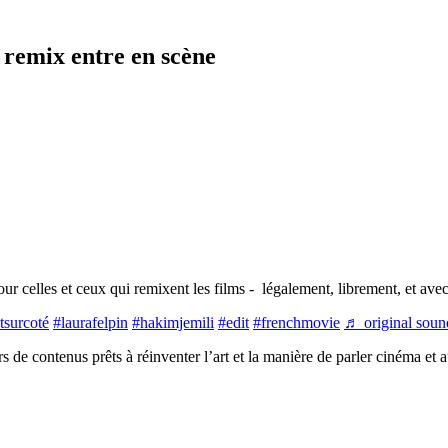
 remix entre en scène
celles et ceux qui remixent les films - légalement, librement, et avec 
tsurcoté
#laurafelpin
#hakimjemili
#edit
#frenchmovie
♬ original soun
 de contenus prêts à réinventer l’art et la manière de parler cinéma et a